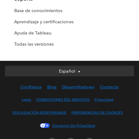
Base de conocimientos
Aprendizaje y certificaciones
Ayuda de Tableau
Todas las versiones
Español
Español
Deutsch
Confianza
Blog
Desarrolladores
Contacto
English (UK)
English (US)
Legal
CONDICIONES DEL SERVICIO
Privacidad
Français (Canada)
DIVULGACIÓN RESPONSABLE
PREFERENCIAS DE COOKIES
Français (France)
Italiano
Opciones De Privacidad
日本語