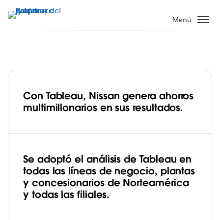
Ir
al
Menú
contenido
principal
Con Tableau, Nissan genera ahorros
Nissan crea una cultura de datos
multimillonarios en sus resultados.
empresarial completa con Tableau y
democratiza el análisis en cada uno de
Play
sus concesionarios
Se adoptó el análisis de Tableau en
todas las líneas de negocio, plantas
y concesionarios de Norteamérica
Video
y todas las filiales.