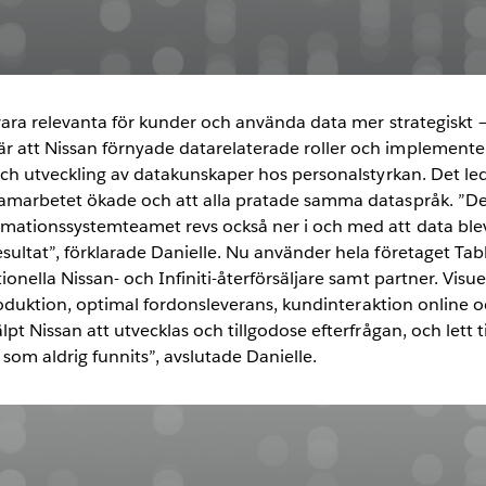
a vara relevanta för kunder och använda data mer strategiskt
 att Nissan förnyade datarelaterade roller och implement
och utveckling av datakunskaper hos personalstyrkan. Det led
samarbetet ökade och att alla pratade samma dataspråk. ”
mationssystemteamet revs också ner i och med att data ble
ultat”, förklarade Danielle. Nu använder hela företaget Tabl
onella Nissan- och Infiniti-återförsäljare samt partner. Visu
 produktion, optimal fordonsleverans, kundinteraktion online
pt Nissan att utvecklas och tillgodose efterfrågan, och lett t
m aldrig funnits”, avslutade Danielle.