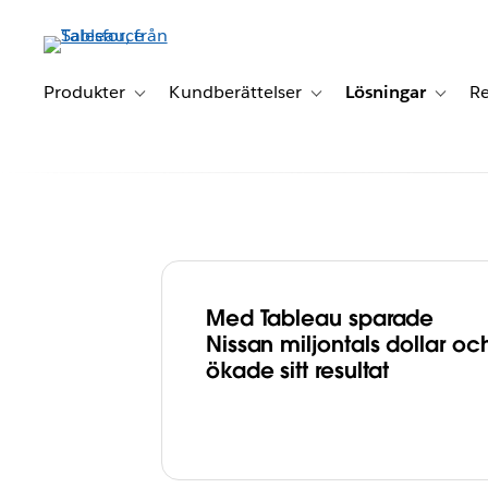
Gå
vidare
till
huvudinnehållet
Produkter
Kundberättelser
Lösningar
Re
Toggle sub-navigation for Produkter
Toggle sub-navigation for K
Toggle 
Med Tableau sparade
Med Tableau s
Nissan miljontals dollar oc
ökade sitt resultat
Nissan en dataku
företaget och