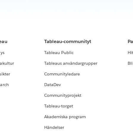
leau
Tableau-communityt
Pa
lys
Tableau Public
Hi
akultur
Tableaus användargrupper
Bl
ikter
Communityledare
earch
DataDev
Communityprojekt
Tableau-torget
Akademiska program
Händelser