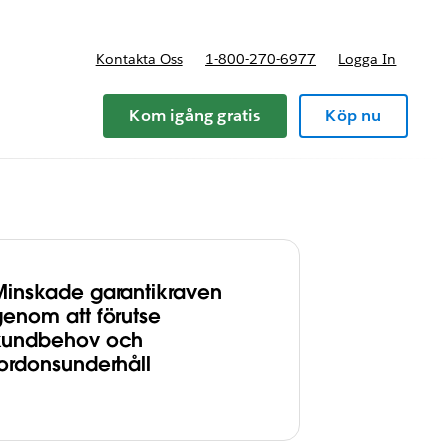
Kontakta Oss
1-800-270-6977
Logga In
riser
Kom igång gratis
Köp nu
Minskade garantikraven
genom att förutse
kundbehov och
fordonsunderhåll