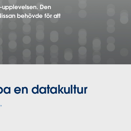
a-upplevelsen. Den
 Nissan behövde för att
a en datakultur