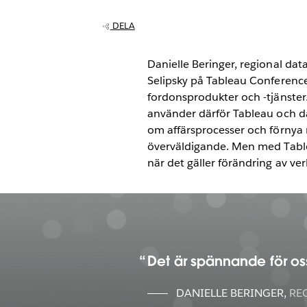
demokratiserar 
DELA
alla sina återför
Danielle Beringer, regional da
Selipsky på Tableau Conference
fordonsprodukter och -tjänster
använder därför Tableau och dat
om affärsprocesser och förnya
överväldigande. Men med Tab
när det gäller förändring av ve
Det är spännande för oss 
DANIELLE BERINGER
,
RE