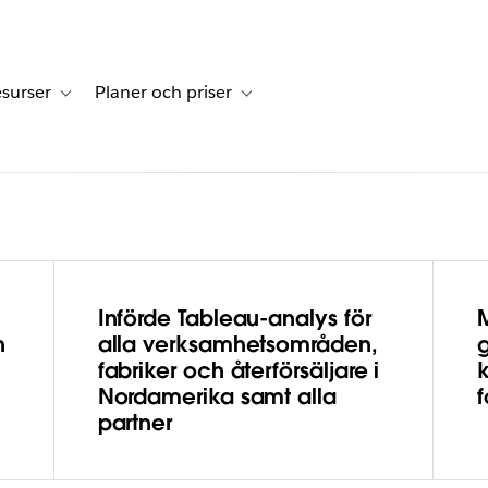
surser
Planer och priser
undberättelser
sub-navigation for Lösningar
Toggle sub-navigation for Resurser
Toggle sub-navigation for Planer och p
Införde Tableau-analys för
kapar
h
alla verksamhetsområden,
fabriker och återförsäljare i
ltur för
Nordamerika samt alla
partner