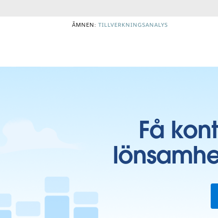
ÄMNEN:
TILLVERKNINGSANALYS
Få kon
lönsamhe