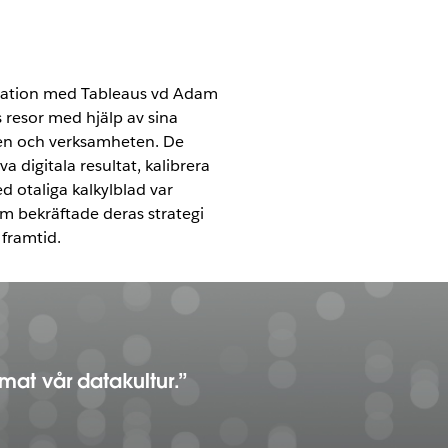
entation med Tableaus vd Adam
 resor med hjälp av sina
den och verksamheten. De
 digitala resultat, kalibrera
otaliga kalkylblad var
som bekräftade deras strategi
 framtid.
rmat vår datakultur.