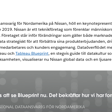
analys för
säljare
Play
taansvarig för Nordamerika på Nissan, höll en keynotepres
 2019. Nissan är ett teknikföretag som förenklar människors
. Företaget står inför förändringar som gäller både markna
a strategiskt för att förbättra sina produkterbjudanden, driva
Video
 medarbetares och kunders engagemang. Dataöverflödet med 
leau och
Tableau Blueprint
, en stegvis guide till datakultur 
rksamheten, visualiserar nu Nissan global data och en ljusare
att se Blueprint nu. Det bekräftar hur vi har fo
GIONAL DATAANSVARIG FÖR NORDAMERIKA