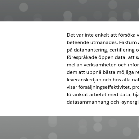
Det var inte enkelt att försök
beteende utmanades. Faktum är
på datahantering, certifiering 
förespråkade öppen data, att 
mellan verksamheten och infor
dem att uppnå bästa möjliga res
leveranskedjan och hos alla nati
visar försäljningseffektivitet,
förankrat arbetet med data, hjäl
datasammanhang och -synergi so