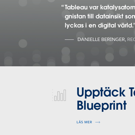
Tableau var katalysator
gnistan till datainsikt s
lyckas i en digital värld.
DANIELLE BERINGER
,
RE
tableau-blueprint
Upptäck 
Blueprint
LÄS MER