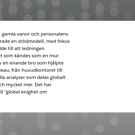
 – gamla vanor och personalens
erade en stödmodell, med fokus
de till att ledningen
Det som kändes som en mur
v en enande bro som hjälpte
eau, från huvudkontoret till
ella analyser som delas globalt
 och mycket mer. Det har
ill ”global enighet om