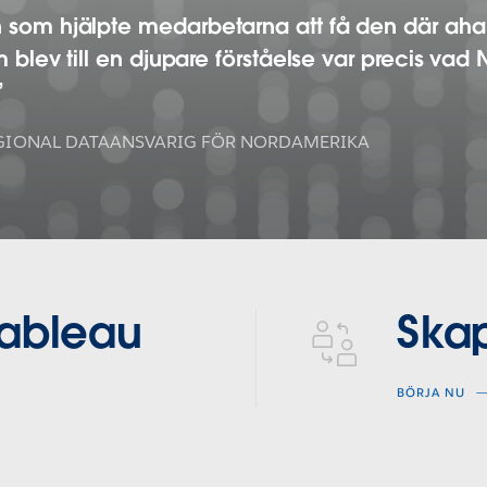
n som hjälpte medarbetarna att få den där ah
om blev till en djupare förståelse var precis vad
GIONAL DATAANSVARIG FÖR NORDAMERIKA
data-culture
Tableau
Skap
BÖRJA NU