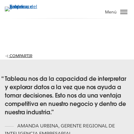
Ir
al
Menú
contenido
principal
Grupo Gente: habilita a los usuarios
The Video Cloud video was not found.
This
para que tomen mejores decisiones
is
Código de error:
VIDEO_CLOUD_ERR_VIDEO_NOT_FOUND
a
Session ID:
2026-08-06:832f764131fda9467a853590
Player Element ID:
COMPARTIR
modal
vjs_video_3
window.
Tableau nos da la capacidad de interpretar
y explorar datos a la vez que nos ayuda a
tomar decisiones. Esto nos da una ventaja
OK
competitiva en nuestro negocio y dentro de
nuestra industria.
AMANDA URBINA
,
GERENTE REGIONAL DE
INTELIGENCIA EMPRESARIAL