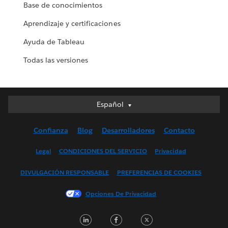
Base de conocimientos
Aprendizaje y certificaciones
Ayuda de Tableau
Todas las versiones
Español
Español
Deutsch
Confianza
Blog
Desarrolladores
Contacto
English (UK)
English (US)
Legal
CONDICIONES DEL SERVICIO
Privacidad
Français (Canada)
DIVULGACIÓN RESPONSABLE
PREFERENCIAS DE COOKIES
Français (France)
Italiano
Opciones De Privacidad
日本語
LinkedIn
Facebook
Twitter
한국어