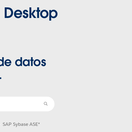
u Desktop
de datos
.
Buscar
fuente
de
SAP Sybase ASE*
datos