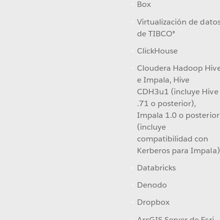
Box
Virtualización de dato
de TIBCO®
ClickHouse
Cloudera Hadoop Hiv
e Impala, Hive
CDH3u1 (incluye Hive
.71 o posterior),
Impala 1.0 o posterior
(incluye
compatibilidad con
Kerberos para Impala)
Databricks
Denodo
Dropbox
ArcGIS Server de Esri