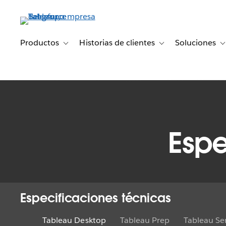
Ir
al
contenido
principal
Productos
Historias de clientes
Soluciones
Toggle sub-navigation for Productos
Toggle sub-navigation 
T
Espe
Especificaciones técnicas
Tableau Desktop
Tableau Prep
Tableau Se