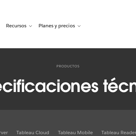
Recursos
Planes y precios
for Historias de clientes
oggle sub-navigation for Soluciones
Toggle sub-navigation for Recursos
Toggle sub-navigation for Planes
PRODUCTOS
cificaciones téc
rver
Tableau Cloud
Tableau Mobile
Tableau Reade