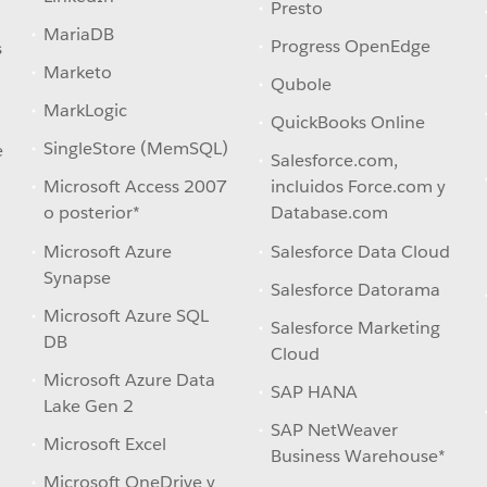
Presto
MariaDB
Progress OpenEdge
s
Marketo
Qubole
MarkLogic
QuickBooks Online
SingleStore (MemSQL)
e
Salesforce.com,
Microsoft Access 2007
incluidos Force.com y
o posterior*
Database.com
Microsoft Azure
Salesforce Data Cloud
Synapse
Salesforce Datorama
Microsoft Azure SQL
Salesforce Marketing
DB
Cloud
Microsoft Azure Data
SAP HANA
Lake Gen 2
SAP NetWeaver
Microsoft Excel
Business Warehouse*
Microsoft OneDrive y