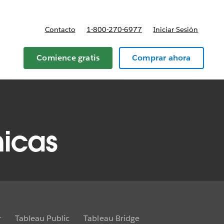
Contacto
1-800-270-6977
Iniciar Sesión
 y precios
Comience gratis
Comprar ahora
nicas
r
Tableau Public
Tableau Bridge