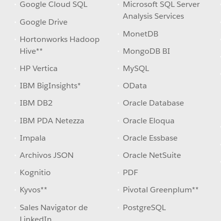
Google Cloud SQL
Microsoft SQL Server
Analysis Services
Google Drive
MonetDB
Hortonworks Hadoop
Hive**
MongoDB BI
HP Vertica
MySQL
IBM BigInsights*
OData
IBM DB2
Oracle Database
IBM PDA Netezza
Oracle Eloqua
Impala
Oracle Essbase
Archivos JSON
Oracle NetSuite
Kognitio
PDF
Kyvos**
Pivotal Greenplum**
Sales Navigator de
PostgreSQL
LinkedIn