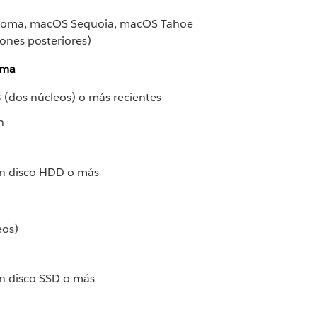
oma, macOS Sequoia, macOS Tahoe 
ones posteriores)
ema
3 (dos núcleos) o más recientes
n 
un disco HDD o más
eos)
un disco SSD o más