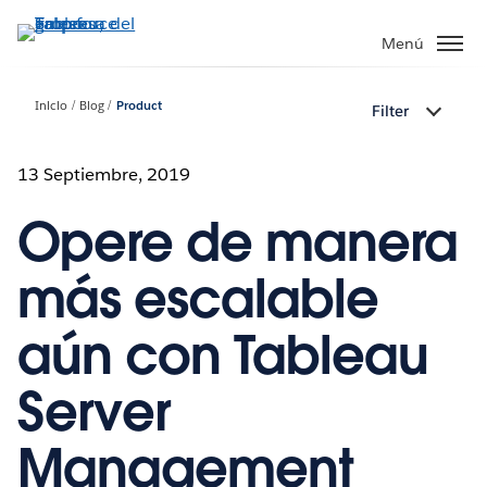
Ir
al
Menú
contenido
principal
Inicio
Blog
Product
Filter
13 Septiembre, 2019
Opere de manera
más escalable
aún con Tableau
Server
Management