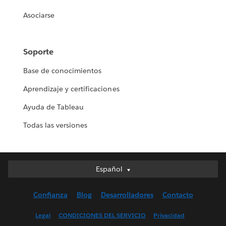
Asociarse
Soporte
Base de conocimientos
Aprendizaje y certificaciones
Ayuda de Tableau
Todas las versiones
Español
Español
Deutsch
Confianza
Blog
Desarrolladores
Contacto
English (UK)
English (US)
Legal
CONDICIONES DEL SERVICIO
Privacidad
Français (Canada)