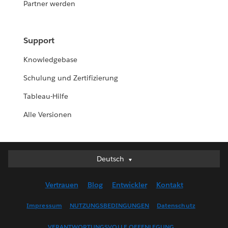
Partner werden
Support
Knowledgebase
Schulung und Zertifizierung
Tableau-Hilfe
Alle Versionen
Deutsch
Deutsch
English (UK)
Vertrauen
Blog
Entwickler
Kontakt
English (US)
Español
Impressum
NUTZUNGSBEDINGUNGEN
Datenschutz
Français (Canada)
VERANTWORTUNGSVOLLE OFFENLEGUNG