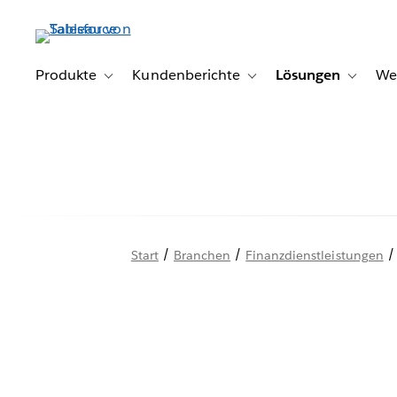
Direkt
zum
Inhalt
Produkte
Kundenberichte
Lösungen
We
Toggle sub-navigation for Produkte
Toggle sub-navigation for K
Toggle s
/
/
Start
Branchen
Finanzdienstleistungen