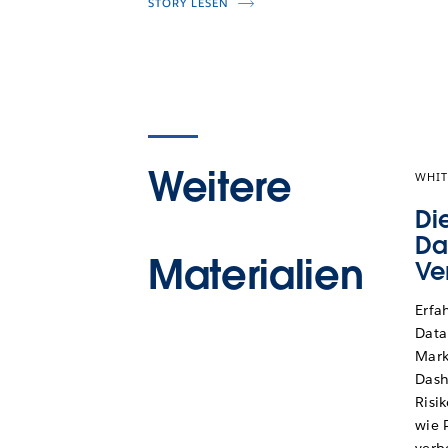
STORY LESEN
Weitere
WHIT
Di
Da
Materialien
Ve
Erfa
Data
Mark
Dash
Risi
wie 