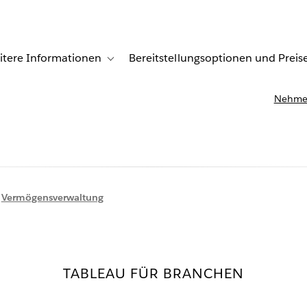
itere Informationen
Bereitstellungsoptionen und Preis
undenberichte
ub-navigation for Lösungen
Toggle sub-navigation for Weitere Informationen
Nehmen
/
Vermögensverwaltung
TABLEAU FÜR BRANCHEN