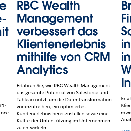
RBC Wealth
B
e
Management
F
e-
verbessert das
S
it
Klientenerlebnis
i
mithilfe von CRM
i
Analytics
W
I
Erfahren Sie, wie RBC Wealth Management
das gesamte Potenzial von Salesforce und
Erfa
Tableau nutzt, um die Datentransformation
Klie
für
voranzutreiben, ein optimiertes
erwe
ance
Kundenerlebnis bereitzustellen sowie eine
Anal
Kultur der Unterstützung im Unternehmen
zu entwickeln.