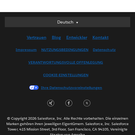
Deutsch
Deutsch
English (UK)
Vertrauen
Blog
Entwickler
Kontakt
English (US)
Español
Impressum
NUTZUNGSBEDINGUNGEN
Datenschutz
Français (Canada)
VERANTWORTUNGSVOLLE OFFENLEGUNG
Français (France)
Italiano
COOKIE-EINSTELLUNGEN
日本語
Ihre Datenschutzvoreinstellungen
한국어
Nederlands
Português
Svenska
© Copyright 2026 Salesforce, Inc. Alle Rechte vorbehalten. Die einzelnen
ไทย
Marken gehören ihren jeweiligen Eigentümern. Salesforce, Inc. Salesforce
Tower, 415 Mission Street, 3rd Floor, San Francisco, CA 94105, Vereinigte
简体中文
Staaten von Amerika