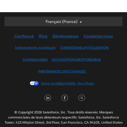
Français (France)
Français (France)
Deutsch
Confiance
Blog
Développeurs
Contactez-nous
English (UK)
English (US)
Informations Juridiques
CONDITIONS D'UTILISATION
Español
Confidentialité
DIVULGATION RESPONSABLE
Français (Canada)
Italiano
PRÉFÉRENCES DES COOKIES
日本語
Votre Confidentialité, Vos Choix
한국어
Nederlands
LinkedIn
Facebook
Twitter
Português
Svenska
© Copyright 2026 Salesforce, Inc. Tous droits réservés. Marques
ไทย
commerciales de leurs détenteurs respectifs. Salesforce, Inc. Salesforce
Tower, 415 Mission Street, 3rd Floor, San Francisco, CA 94105, United States
简体中文