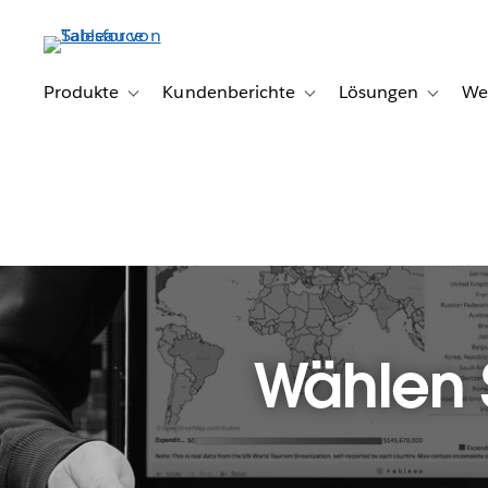
Direkt
zum
Inhalt
Produkte
Kundenberichte
Lösungen
We
Toggle sub-navigation for Produkte
Toggle sub-navigation for K
Toggle s
Wählen 