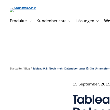
Direkt
zum
Inhalt
Produkte
Kundenberichte
Lösungen
We
Toggle sub-navigation for Produkte
Toggle sub-navigation for K
Toggle s
Startseite
Blog
Tableau 9.1: Noch mehr Datenabenteuer für Ihr Unternehm
15 September, 201
Tablea