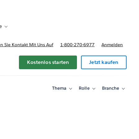
e
Toggle sub-navigation for Bereitstellungsoptionen und Preise
 Sie Kontakt Mit Uns Auf
1-800-270-6977
Anmelden
Kostenlos starten
Jetzt kaufen
Thema
Rolle
Branche
Toggle
Toggle
Toggle
sub-
sub-
sub-
navigation
navigation
navigati
for
for
for
Thema
Rolle
Branche