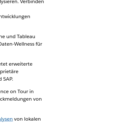
ysieren. Verbinden
Entwicklungen
ne und Tableau
Daten-Wellness für
tet erweiterte
prietäre
d SAP.
ence on Tour in
Rückmeldungen von
lysen
von lokalen