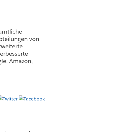
sämtliche
bteilungen von
rweiterte
erbesserte
gle, Amazon,