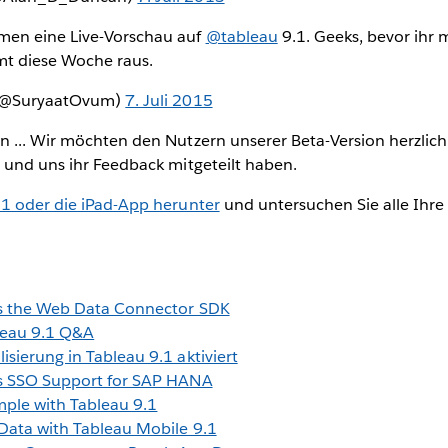
en eine Live-Vorschau auf
@tableau
9.1. Geeks, bevor ihr 
mt diese Woche raus.
 (@SuryaatOvum)
7. Juli 2015
n ... Wir möchten den Nutzern unserer Beta-Version herzlich
 und uns ihr Feedback mitgeteilt haben.
.1 oder die iPad-App herunter
und untersuchen Sie alle Ihr
1
es the Web Data Connector SDK
leau 9.1 Q&A
sierung in Tableau 9.1 aktiviert
es SSO Support for SAP HANA
mple with Tableau 9.1
 Data with Tableau Mobile 9.1