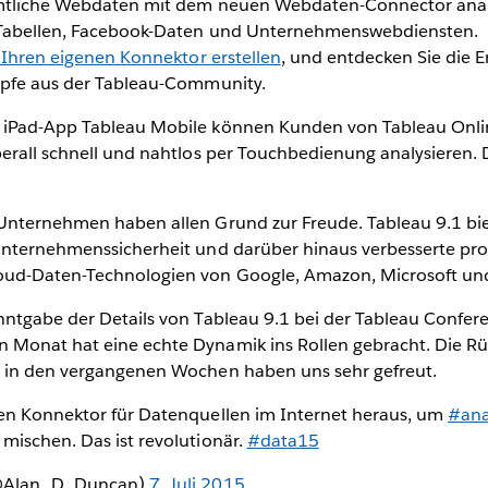
ämtliche Webdaten mit dem neuen Webdaten-Connector anal
e-Tabellen, Facebook-Daten und Unternehmenswebdiensten.
e Ihren eigenen Konnektor erstellen
, und entdecken Sie die 
öpfe aus der Tableau-Community.
 iPad-App Tableau Mobile können Kunden von Tableau Onli
berall schnell und nahtlos per Touchbedienung analysieren. 
Unternehmen haben allen Grund zur Freude. Tableau 9.1 bie
Unternehmenssicherheit und darüber hinaus verbesserte pro
oud-Daten-Technologien von Google, Amazon, Microsoft un
nntgabe der Details von Tableau 9.1 bei der Tableau Confer
 Monat hat eine echte Dynamik ins Rollen gebracht. Die 
s in den vergangenen Wochen haben uns sehr gefreut.
en Konnektor für Datenquellen im Internet heraus, um
#ana
mischen. Das ist revolutionär.
#data15
(@Alan_D_Duncan)
7. Juli 2015