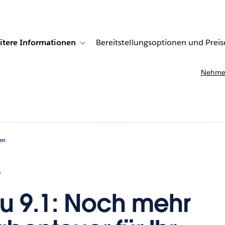
itere Informationen
Bereitstellungsoptionen und Preis
undenberichte
ub-navigation for Lösungen
Toggle sub-navigation for Weitere Informationen
Nehmen
en
5
u 9.1: Noch mehr