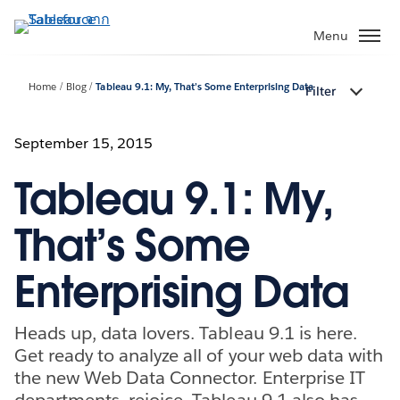
ข้าม
ไป
Menu
ที่
เนื้อหา
Home
Blog
Tableau 9.1: My, That’s Some Enterprising Data
Filter
หลัก
September 15, 2015
Tableau 9.1: My,
That’s Some
Enterprising Data
Heads up, data lovers. Tableau 9.1 is here.
Get ready to analyze all of your web data with
the new Web Data Connector. Enterprise IT
departments, rejoice. Tableau 9.1 also has