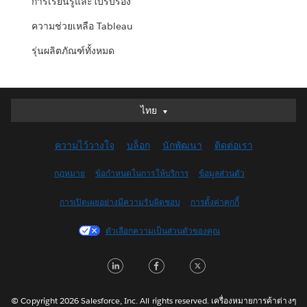
การเรียนรู้และใบรับรอง
ความช่วยเหลือ Tableau
รุ่นผลิตภัณฑ์ทั้งหมด
ไทย
ไทย
Deutsch
ความไว้วางใจ
บล็อก
นักพัฒนา
ติดต่อเรา
English (UK)
English (US)
กฎหมาย
ข้อกำหนดในการให้บริการ
ข้อมูลส่วนตัว
Español
การเปิดเผยอย่างมีความรับผิดชอบ
การตั้งค่าคุกกี้
Français (Canada)
Français (France)
ตัวเลือกความเป็นส่วนตัวของคุณ
Italiano
LinkedIn
Facebook
Twitter
日本語
한국어
Nederlands
© Copyright 2026 Salesforce, Inc. All rights reserved. เครื่องหมายการค้าต่างๆ