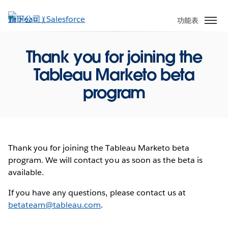
跳
至
功能表
主
內
Thank you for joining the
容
Tableau Marketo beta
program
Thank you for joining the Tableau Marketo beta
program. We will contact you as soon as the beta is
available.
If you have any questions, please contact us at
betateam@tableau.com
.