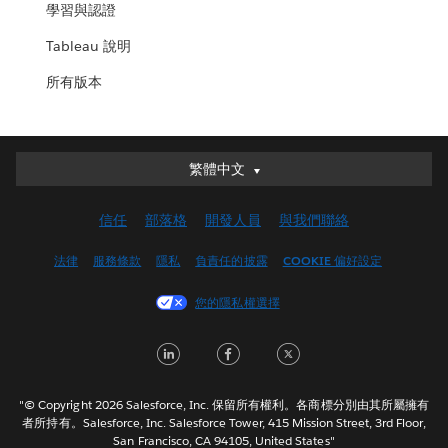
學習與認證
Tableau 說明
所有版本
繁體中文
繁體中文
Deutsch
信任
部落格
開發人員
與我們聯絡
English (UK)
English (US)
法律
服務條款
隱私
負責任的披露
COOKIE 偏好設定
Español
您的隱私權選擇
Français (Canada)
Français (France)
LinkedIn
Facebook
Twitter
Italiano
日本語
"© Copyright 2026 Salesforce, Inc. 保留所有權利。各商標分別由其所屬擁有
한국어
者所持有。Salesforce, Inc. Salesforce Tower, 415 Mission Street, 3rd Floor,
San Francisco, CA 94105, United States"
Nederlands