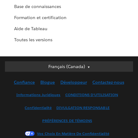
Base de connaissances
Formation et certification
Aide de Tableau
Toutes les versions
Français (Canada)
Français (Canada)
Deutsch
Confiance
Blogue
Développeur
Contactez-nous
English (UK)
English (US)
Informations Juridiques
CONDITIONS D’UTILISATION
Español
Confidentialité
DIVULGATION RESPONSABLE
Français (France)
Italiano
PRÉFÉRENCES DE TÉMOINS
日本語
Vos Choix En Matière De Confidentialité
한국어