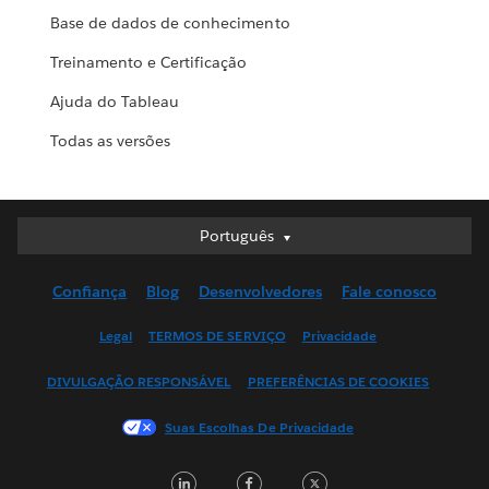
Base de dados de conhecimento
Treinamento e Certificação
Ajuda do Tableau
Todas as versões
Português
Português
Deutsch
Confiança
Blog
Desenvolvedores
Fale conosco
English (UK)
English (US)
Legal
TERMOS DE SERVIÇO
Privacidade
Español
DIVULGAÇÃO RESPONSÁVEL
PREFERÊNCIAS DE COOKIES
Français (Canada)
Français (France)
Suas Escolhas De Privacidade
Italiano
LinkedIn
Facebook
Twitter
日本語