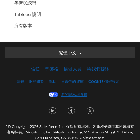
學習與認證
Tableau 說明
所有版本
繁體中文
繁體中文
Deutsch
信任
部落格
開發人員
與我們聯絡
English (UK)
English (US)
法律
服務條款
隱私
負責任的披露
COOKIE 偏好設定
Español
您的隱私權選擇
Français (Canada)
Français (France)
LinkedIn
Facebook
Twitter
Italiano
日本語
"© Copyright 2026 Salesforce, Inc. 保留所有權利。各商標分別由其所屬擁有
한국어
者所持有。Salesforce, Inc. Salesforce Tower, 415 Mission Street, 3rd Floor,
San Francisco, CA 94105, United States"
Nederlands