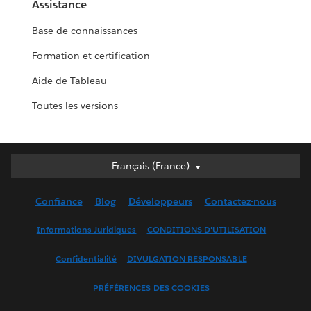
Assistance
Base de connaissances
Formation et certification
Aide de Tableau
Toutes les versions
Français (France)
Français (France)
Deutsch
Confiance
Blog
Développeurs
Contactez-nous
English (UK)
English (US)
Informations Juridiques
CONDITIONS D'UTILISATION
Español
Confidentialité
DIVULGATION RESPONSABLE
Français (Canada)
Italiano
PRÉFÉRENCES DES COOKIES
日本語