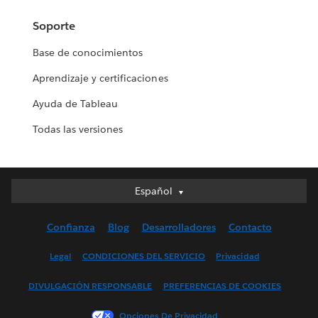
Soporte
Base de conocimientos
Aprendizaje y certificaciones
Ayuda de Tableau
Todas las versiones
Español
Español
Deutsch
Confianza
Blog
Desarrolladores
Contacto
English (UK)
English (US)
Legal
CONDICIONES DEL SERVICIO
Privacidad
Français (Canada)
DIVULGACIÓN RESPONSABLE
PREFERENCIAS DE COOKIES
Français (France)
Italiano
Opciones De Privacidad