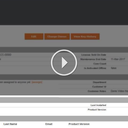
Play
Video