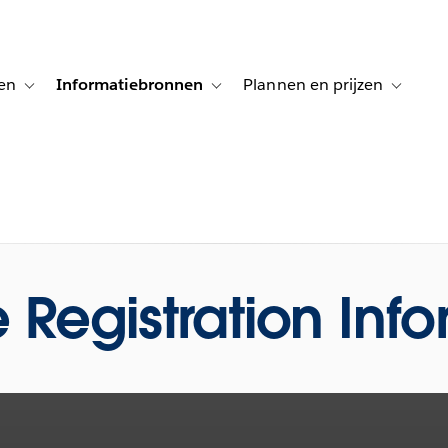
en
Informatiebronnen
Plannen en prijzen
tion for Klanten aan het woord
Toggle sub-navigation for Oplossingen
Toggle sub-navigation for Informatiebro
Toggle su
 Registration Inf