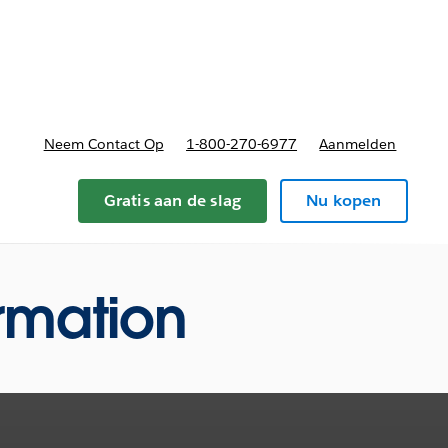
nnen
b-navigation for Plannen en prijzen
Neem Contact Op
1-800-270-6977
Aanmelden
Gratis aan de slag
Nu kopen
ormation