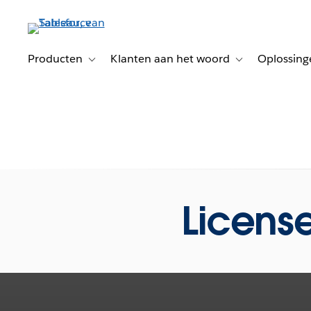
Verder
naar
hoofdinhoud
Producten
Klanten aan het woord
Oplossing
Toggle sub-navigation for Producten
Toggle sub-naviga
License