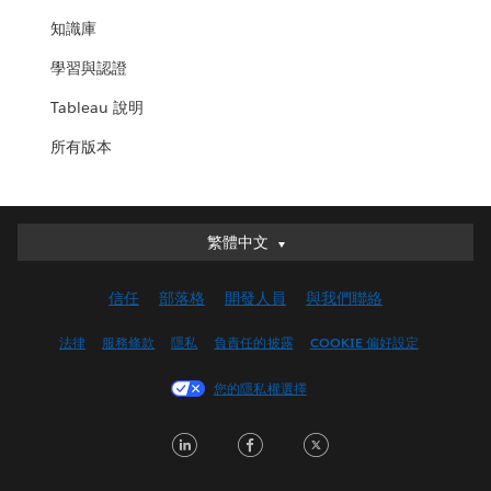
知識庫
學習與認證
Tableau 說明
所有版本
繁體中文
繁體中文
Deutsch
信任
部落格
開發人員
與我們聯絡
English (UK)
English (US)
法律
服務條款
隱私
負責任的披露
COOKIE 偏好設定
Español
您的隱私權選擇
Français (Canada)
Français (France)
LinkedIn
Facebook
Twitter
Italiano
日本語