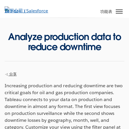
跳
至
功能表
主
內
容
Analyze production data to
reduce downtime
分享
Increasing production and reducing downtime are two
critical goals for oil and gas production companies.
Tableau connects to your data on production and
downtime in almost any format. The first view focuses
on production surveillance while the second shows
downtime losses by geography, month, well, and
category. Customize your view using the filter panel at