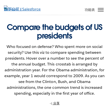
跳
至
功能表
主
內
Compare the budgets of US
容
presidents
Who focused on defense? Who spent more on social
security? Use this viz to compare spending between
presidents. Hover over a number to see the percent of
the annual budget. This crosstab is arranged by
administration year. For the Obama administration, for
example, year 1 would correspond to 2009. As you can
see from the Clinton, Bush, and Obama
administrations, the one common trend is increased
spending, especially in the first year of office.
分享