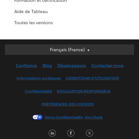
Formation et certification
Aide de Tableau
Toutes les versions
Français (France)
Français (France)
Deutsch
Confiance
Blog
Développeurs
Contactez-nous
English (UK)
English (US)
Informations Juridiques
CONDITIONS D'UTILISATION
Español
Confidentialité
DIVULGATION RESPONSABLE
Français (Canada)
Italiano
PRÉFÉRENCES DES COOKIES
日本語
Votre Confidentialité, Vos Choix
한국어
Nederlands
LinkedIn
Facebook
Twitter
Português