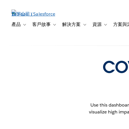
跳
至
主
內
產品
客戶故事
解決方案
資源
方案與
Toggle sub-navigation for 產品
Toggle sub-navigation for 客戶故事
Toggle sub-navigation f
Toggle sub-na
容
COV
Use this dashboar
visualize high impa