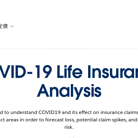
定價
or 解決方案
vigation for 資源
Toggle sub-navigation for 方案與定價
ID-19 Life Insur
Analysis
d to understand COVID19 and its effect on insurance claims
ct areas in order to forecast loss, potential claim spikes, and
risk.