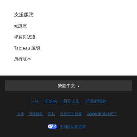
支援服務
知識庫
學習與認證
Tableau 說明
所有版本
繁體中文
繁體中文
Deutsch
信任
部落格
開發人員
與我們聯絡
English (UK)
English (US)
法律
服務條款
隱私
負責任的披露
COOKIE 偏好設定
Español
您的隱私權選擇
Français (Canada)
Français (France)