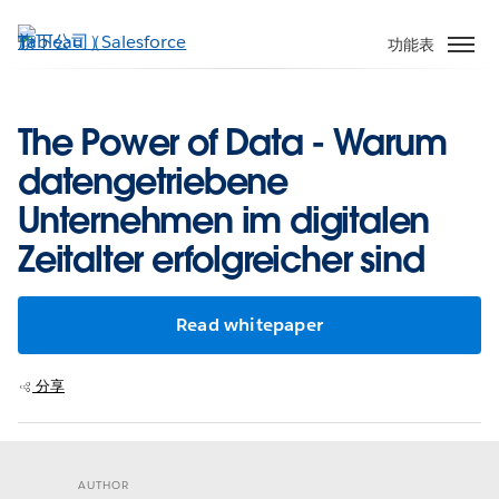
跳
至
功能表
主
內
容
The Power of Data - Warum
datengetriebene
Unternehmen im digitalen
Zeitalter erfolgreicher sind
Read whitepaper
分享
AUTHOR