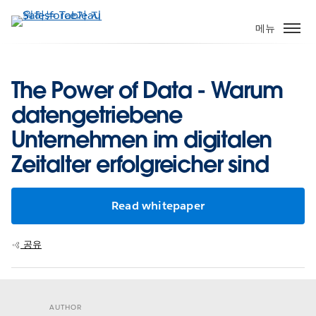
주
요
메뉴
콘
텐
츠
The Power of Data - Warum
로
datengetriebene
건
너
Unternehmen im digitalen
뛰
Zeitalter erfolgreicher sind
기
Read whitepaper
공유
AUTHOR