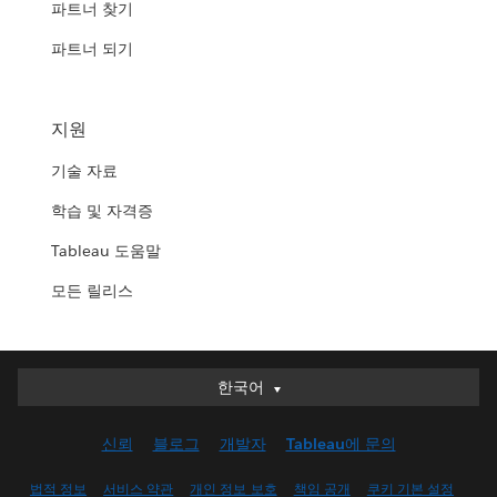
파트너 찾기
파트너 되기
지원
기술 자료
학습 및 자격증
Tableau 도움말
모든 릴리스
한국어
한국어
Deutsch
신뢰
블로그
개발자
Tableau에 문의
English (UK)
English (US)
법적 정보
서비스 약관
개인 정보 보호
책임 공개
쿠키 기본 설정