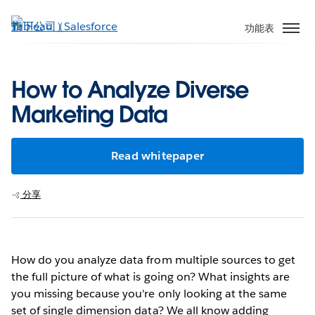
跳
至
功能表
主
內
容
How to Analyze Diverse
Marketing Data
Read whitepaper
分享
How do you analyze data from multiple sources to get
the full picture of what is going on? What insights are
you missing because you're only looking at the same
set of single dimension data? We all know adding