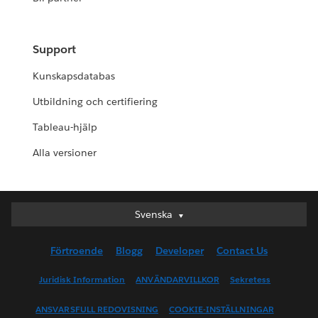
Support
Kunskapsdatabas
Utbildning och certifiering
Tableau-hjälp
Alla versioner
Svenska
Svenska
Deutsch
Förtroende
Blogg
Developer
Contact Us
English (UK)
English (US)
Juridisk Information
ANVÄNDARVILLKOR
Sekretess
Español
ANSVARSFULL REDOVISNING
COOKIE-INSTÄLLNINGAR
Français (Canada)