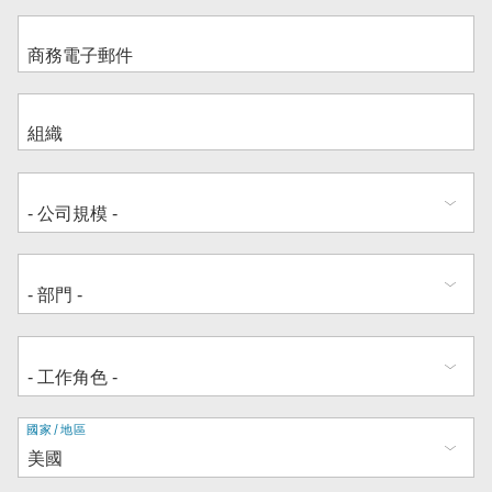
地
國家/地區
址