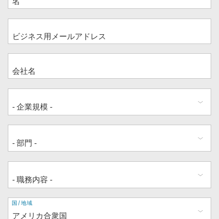
住
国/地域
所