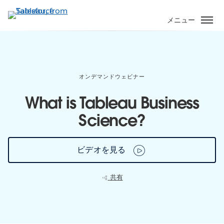
メ
イ
メニュー
ン
コ
ン
テ
ン
オンデマンドウェビナー
ツ
What is Tableau Business
に
移
Science?
動
ビデオを見る
共有