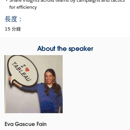
Share insights across teams by campaigns and tactics
for efficiency
長度：
15 分鐘
About the speaker
Eva Gascue Fain