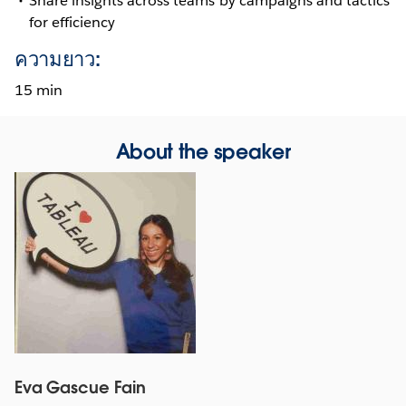
Share insights across teams by campaigns and tactics
for efficiency
ความยาว:
15 min
About the speaker
Eva Gascue Fain