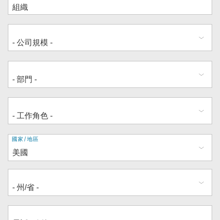
地
國家/地區
址