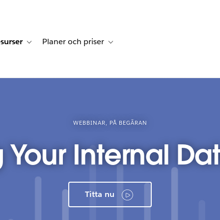
surser
Planer och priser
undberättelser
sub-navigation for Lösningar
Toggle sub-navigation for Resurser
Toggle sub-navigation for Planer och p
WEBBINAR, PÅ BEGÄRAN
g Your Internal Da
Titta nu