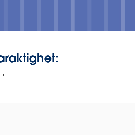
araktighet:
min