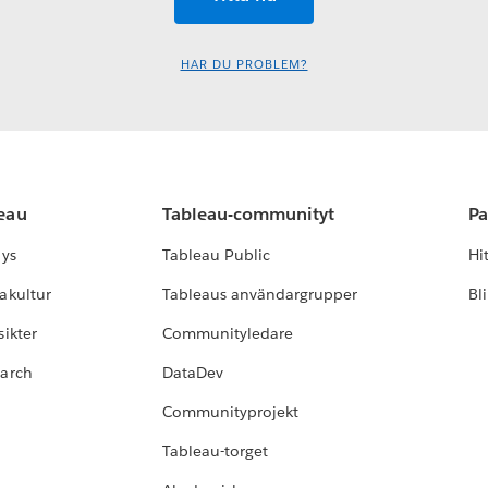
HAR DU PROBLEM?
leau
Tableau-communityt
Pa
lys
Tableau Public
Hi
akultur
Tableaus användargrupper
Bl
ikter
Communityledare
earch
DataDev
Communityprojekt
Tableau-torget