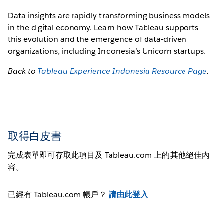
Data insights are rapidly transforming business models
in the digital economy. Learn how Tableau supports
this evolution and the emergence of data-driven
organizations, including Indonesia’s Unicorn startups.
Back to
Tableau Experience Indonesia Resource Page
.
取得白皮書
完成表單即可存取此項目及 Tableau.com 上的其他絕佳內
容。
已經有 Tableau.com 帳戶？
請由此登入