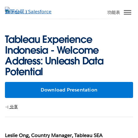
跳
至
功能表
主
內
容
Tableau Experience
Indonesia - Welcome
Address: Unleash Data
Potential
Download Presentation
分享
Leslie Ong, Country Manager, Tableau SEA