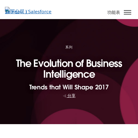
跳
至
功能表
主
內
容
系列
The Evolution of Business
Intelligence
Trends that Will Shape 2017
分享