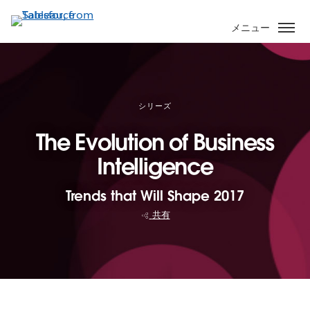
メ
イ
メニュー
ン
コ
ン
テ
ン
シリーズ
ツ
The Evolution of Business
に
移
Intelligence
動
Trends that Will Shape 2017
共有