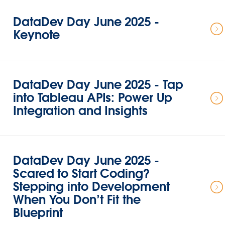
DataDev Day June 2025 -
Keynote
DataDev Day June 2025 - Tap
into Tableau APIs: Power Up
Integration and Insights
DataDev Day June 2025 -
Scared to Start Coding?
Stepping into Development
When You Don’t Fit the
Blueprint