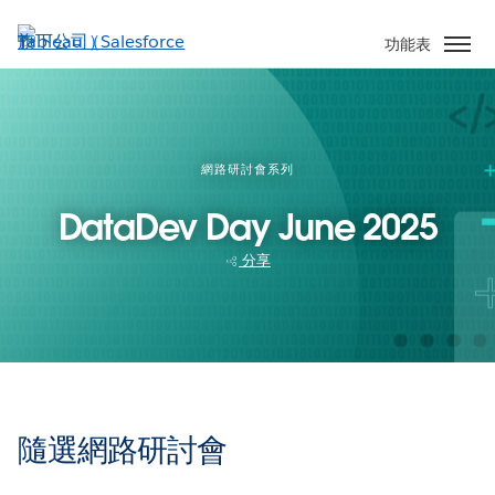
跳
至
功能表
主
內
容
網路研討會系列
DataDev Day June 2025
分享
隨選網路研討會