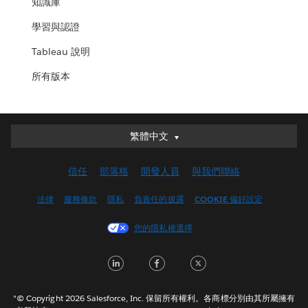
知識庫
學習與認證
Tableau 說明
所有版本
繁體中文
繁體中文
Deutsch
信任
部落格
開發人員
與我們聯絡
English (UK)
English (US)
法律
服務條款
隱私
負責任的披露
COOKIE 偏好設定
Español
您的隱私權選擇
Français (Canada)
Français (France)
LinkedIn
Facebook
Twitter
Italiano
日本語
"© Copyright 2026 Salesforce, Inc. 保留所有權利。各商標分別由其所屬擁有
한국어