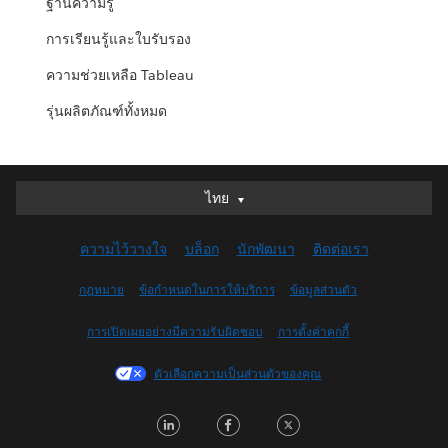
ฐานความรู้
การเรียนรู้และใบรับรอง
ความช่วยเหลือ Tableau
รุ่นผลิตภัณฑ์ทั้งหมด
ไทย
ไทย
Deutsch
ความไว้วางใจ
บล็อก
นักพัฒนา
ติดต่อเรา
English (UK)
English (US)
กฎหมาย
ข้อกำหนดในการให้บริการ
ข้อมูลส่วนตัว
Español
การเปิดเผยอย่างมีความรับผิดชอบ
การตั้งค่าคุกกี้
Français (Canada)
Français (France)
ตัวเลือกความเป็นส่วนตัวของคุณ
Italiano
LinkedIn
Facebook
Twitter
日本語
한국어