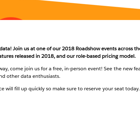
ta! Join us at one of our 2018 Roadshow events across the
eatures released in 2018, and our role-based pricing model.
ay, come join us for a free, in-person event! See the new f
nd other data enthusiasts.
e will fill up quickly so make sure to reserve your seat today.