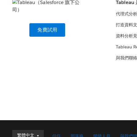
Tablea
代理式分
打造資料
免費試用
資料分析
Tableau R
與我們聯
繁體中文
繁體中文
信任
部落格
開發人員
與我們