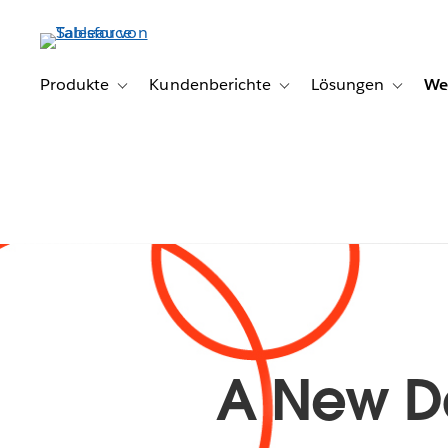
Direkt
zum
Inhalt
Produkte
Kundenberichte
Lösungen
We
Toggle sub-navigation for Produkte
Toggle sub-navigation for K
Toggle s
A New Da