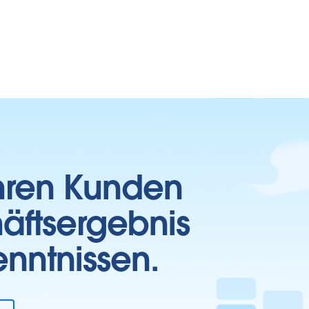
Ihren Kunden
häftsergebnis
enntnissen.