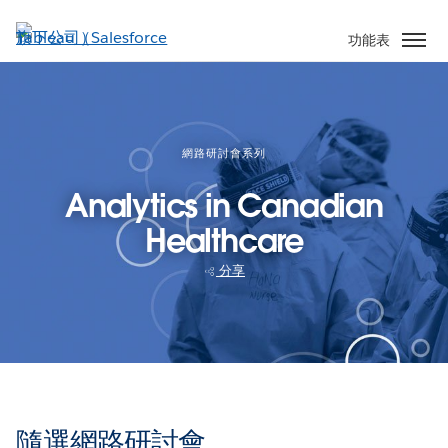
跳
至
功能表
主
內
容
網路研討會系列
Analytics in Canadian
Healthcare
分享
隨選網路研討會