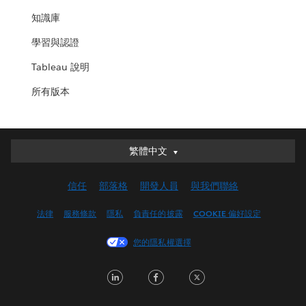
知識庫
學習與認證
Tableau 說明
所有版本
繁體中文
繁體中文
Deutsch
信任
部落格
開發人員
與我們聯絡
English (UK)
English (US)
法律
服務條款
隱私
負責任的披露
COOKIE 偏好設定
Español
您的隱私權選擇
Français (Canada)
Français (France)
LinkedIn
Facebook
Twitter
Italiano
日本語