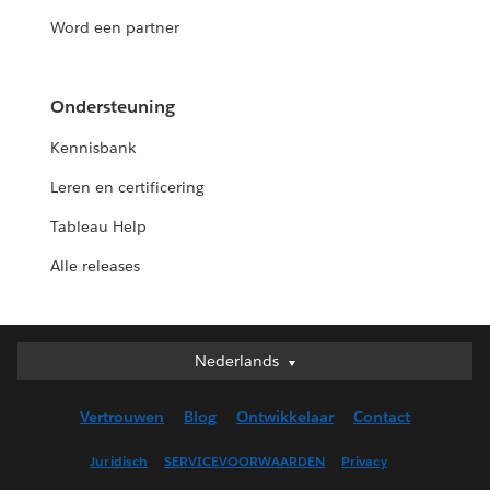
Word een partner
Ondersteuning
Kennisbank
Leren en certificering
Tableau Help
Alle releases
Nederlands
Nederlands
Deutsch
Vertrouwen
Blog
Ontwikkelaar
Contact
English (UK)
English (US)
Juridisch
SERVICEVOORWAARDEN
Privacy
Español