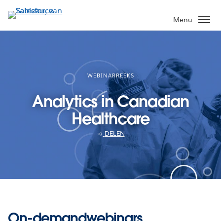
Verder
naar
Menu
hoofdinhoud
WEBINARREEKS
Analytics in Canadian
Healthcare
DELEN
On-demandwebinars