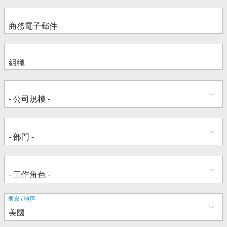
地
國家/地區
址