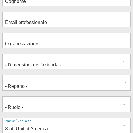
Indirizzo
Paese/Regione