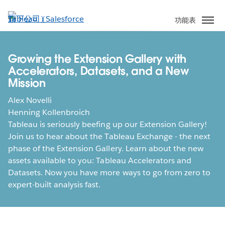
跳
至
功能表
主
內
容
Growing the Extension Gallery with
Accelerators, Datasets, and a New
Mission
Alex Novelli
Henning Kollenbroich
Tableau is seriously beefing up our Extension Gallery!
Join us to hear about the Tableau Exchange - the next
phase of the Extension Gallery. Learn about the new
assets available to you: Tableau Accelerators and
Datasets. Now you have more ways to go from zero to
expert-built analysis fast.