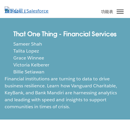
跳
至
功能表
主
內
容
That One Thing - Financial Services
Sameer Shah
Talita Lopez
Grace Winnee
Victoria Kelberer
Billie Setiawan
Financial institutions are turning to data to drive
business resilience. Learn how Vanguard Charitable,
KeyBank, and Bank Mandiri are harnessing analytics
and leading with speed and insights to support
communities in times of crisis.